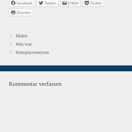
Facebook
Twitter
E-Mail
Pocket
Drucken
Kategorien
Malen
Beitrags-
Was war
Navigation
#oneplaceoneyear
Kommentar verfassen