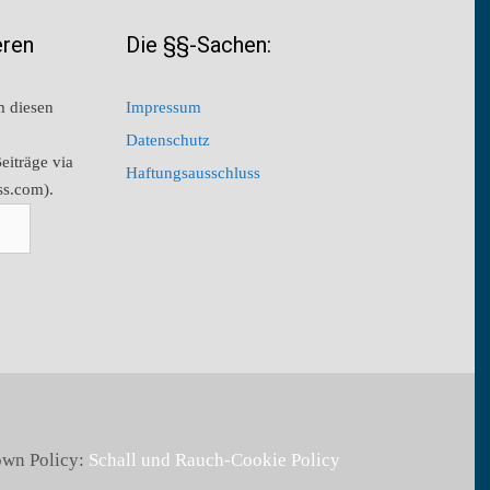
eren
Die §§-Sachen:
m diesen
Impressum
Datenschutz
eiträge via
Haftungsausschluss
ss.com).
 own Policy:
Schall und Rauch-Cookie Policy