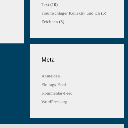
Text
(10)
Traumschläger Kollektiv und ich
(5)
Zeichnen
(3)
Meta
Anmelden
Eintrags-Feed
Kommentar-Feed
WordPress.org