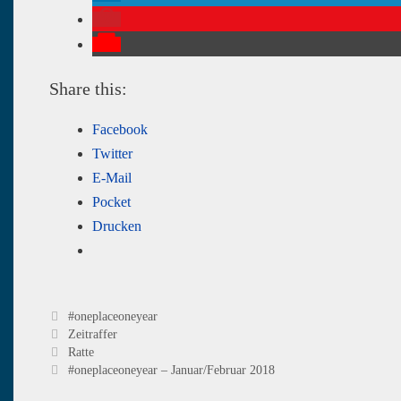
Share this:
Facebook
Twitter
E-Mail
Pocket
Drucken
Kategorien
#oneplaceoneyear
Schlagwörter
Zeitraffer
Beitrags-
Ratte
Navigation
#oneplaceoneyear – Januar/Februar 2018