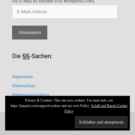
via E-Mail zu erhalten (via Wordpress.com).
E-
Mail-
Adresse
Abonnieren
Die §§-Sachen:
Impressum
Datenschutz
Haftungsausschluss
Privacy & Cookies: This site uses cookies. For more info, see
https://jetpack.com/support/cookies and my own Policy:
Schall und Rauch-Cookie
Policy
© 2026 Schall und Rauch
• Erstellt mit
GeneratePress