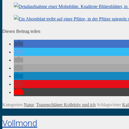
Diesen Beitrag teilen
Kategorien
Natur
,
Traumschläger Kollektiv und ich
Schlagwörter
Kal
Vollmond