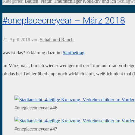
Kategorien
Bauten
,
Natur
,
Traumschläger Kollektiv und ich
Schlagwö
#oneplaceoneyear – März 2018
21. April 2018
von
Schall und Rauch
was ist das? Erklärung dazu im
Startbeitrag
.
im März, naja, bin ich wieder weniger mit der Tram nur dran vorbeig
ob das bei Twitter überhaupt noch wirklich läuft, weiß ich nicht mal (
#oneplaceoneyear #46
#oneplaceoneyear #47